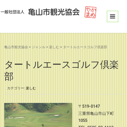
亀山市観光協会
>
ジャンル
>
楽しむ
>
タートルエースゴルフ倶楽部
タートルエースゴルフ倶楽
部
カテゴリー:
楽しむ
〒519-0147
三重県亀山市山下町
1055