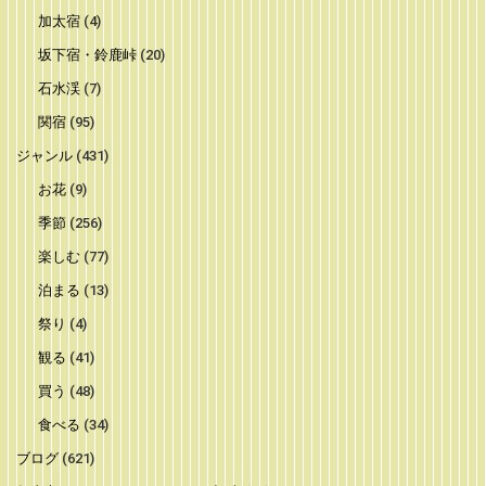
加太宿
(4)
坂下宿・鈴鹿峠
(20)
石水渓
(7)
関宿
(95)
ジャンル
(431)
お花
(9)
季節
(256)
楽しむ
(77)
泊まる
(13)
祭り
(4)
観る
(41)
買う
(48)
食べる
(34)
ブログ
(621)