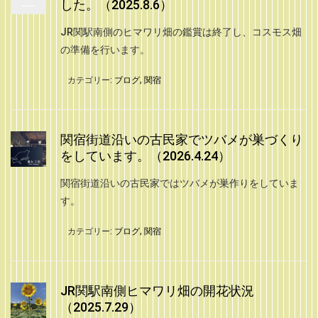
した。（2025.8.6）
JR関駅南側のヒマワリ畑の鑑賞は終了し、コスモス畑
の準備を行います。
カテゴリー:
ブログ
,
関宿
関宿街道沿いの古民家でツバメが巣づくり
をしています。（2026.4.24）
関宿街道沿いの古民家ではツバメが巣作りをしていま
す。
カテゴリー:
ブログ
,
関宿
JR関駅南側ヒマワリ畑の開花状況
（2025.7.29）