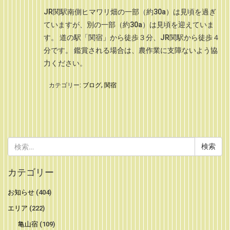
JR関駅南側ヒマワリ畑の一部（約30a）は見頃を過ぎ
ていますが、別の一部（約30a）は見頃を迎えていま
す。 道の駅「関宿」から徒歩３分、JR関駅から徒歩４
分です。 鑑賞される場合は、農作業に支障ないよう協
力ください。
カテゴリー:
ブログ
,
関宿
検
索:
カテゴリー
お知らせ
(404)
エリア
(222)
亀山宿
(109)