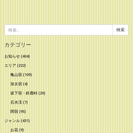
検
索:
カテゴリー
お知らせ
(404)
エリア
(222)
亀山宿
(109)
加太宿
(4)
坂下宿・鈴鹿峠
(20)
石水渓
(7)
関宿
(95)
ジャンル
(431)
お花
(9)