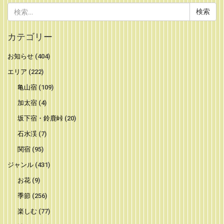
検
索:
カテゴリー
お知らせ
(404)
エリア
(222)
亀山宿
(109)
加太宿
(4)
坂下宿・鈴鹿峠
(20)
石水渓
(7)
関宿
(95)
ジャンル
(431)
お花
(9)
季節
(256)
楽しむ
(77)