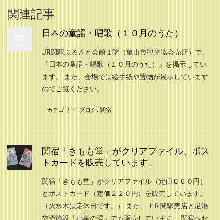
関連記事
日本の童謡・唱歌（１０月のうた）
01
JR関駅ふるさと会館１階（亀山市観光協会売店）で、
『日本の童謡・唱歌（１０月のうた）』を掲示してい
ます。 また、会場では絵手紙や置物が展示しています
のでご覧ください。
カテゴリー:
ブログ
,
関宿
関宿「きもも堂」がクリアファイル、ポス
トカードを販売しています。
関宿「きもも堂」がクリアファイル（定価６６０円）
とポストカード（定価２２０円）を販売しています。
（火水木は定休日です。） また、ＪＲ関駅売店と足湯
交流施設「小萬の湯」でも販売しています。 関宿へお