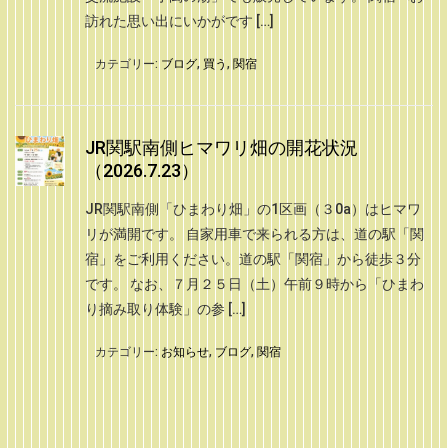
訪れた思い出にいかがです […]
カテゴリー:
ブログ
,
買う
,
関宿
JR関駅南側ヒマワリ畑の開花状況
（2026.7.23）
JR関駅南側「ひまわり畑」の1区画（３0a）はヒマワ
リが満開です。 自家用車で来られる方は、道の駅「関
宿」をご利用ください。道の駅「関宿」から徒歩３分
です。 なお、７月２５日（土）午前９時から「ひまわ
り摘み取り体験」の参 […]
カテゴリー:
お知らせ
,
ブログ
,
関宿