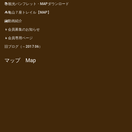
📚観光パンフレット・MAPダウンロード
⛺亀山７座トレイル【MAP】
🎦動画紹介
👦会員募集のお知らせ
👧会員専用ページ
旧ブログ（～2017.06）
マップ Map