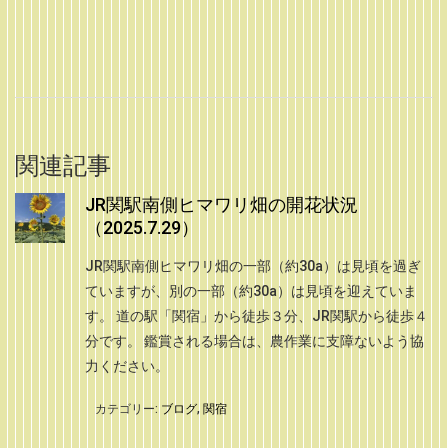
関連記事
JR関駅南側ヒマワリ畑の開花状況
（2025.7.29）
JR関駅南側ヒマワリ畑の一部（約30a）は見頃を過ぎ
ていますが、別の一部（約30a）は見頃を迎えていま
す。 道の駅「関宿」から徒歩３分、JR関駅から徒歩４
分です。 鑑賞される場合は、農作業に支障ないよう協
力ください。
カテゴリー:
ブログ
,
関宿