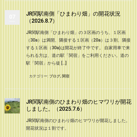
JR関駅南側「ひまわり畑」の開花状況
07
（2026.8.7）
JR関駅南側「ひまわり畑」の３区画のうち、１区画
（30a）は満開、隣接する１区画（20a）は３割、隣接
する１区画（30a)は開花が終了中です。 自家用車で来
られる方は、道の駅「関宿」をご利用ください。道の
駅「関宿」から徒 […]
カテゴリー:
ブログ
,
関宿
JR関駅南側のひまわり畑のヒマワリが開花
しました。（2025.7.6）
JR関駅南側のひまわり畑のヒマワリが開花しました。
開花状況は１割です。