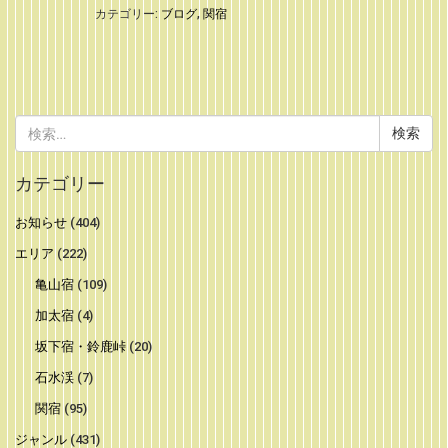
カテゴリー:
ブログ
,
関宿
検
索:
カテゴリー
お知らせ
(404)
エリア
(222)
亀山宿
(109)
加太宿
(4)
坂下宿・鈴鹿峠
(20)
石水渓
(7)
関宿
(95)
ジャンル
(431)