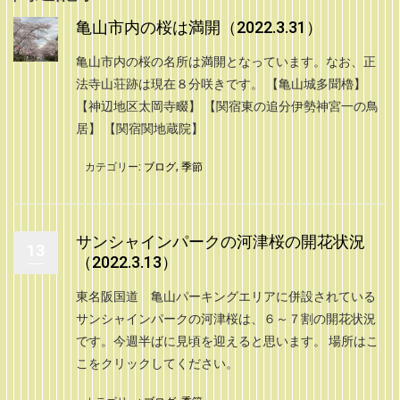
亀山市内の桜は満開（2022.3.31）
亀山市内の桜の名所は満開となっています。なお、正
法寺山荘跡は現在８分咲きです。 【亀山城多聞櫓】
【神辺地区太岡寺畷】 【関宿東の追分伊勢神宮一の鳥
居】 【関宿関地蔵院】
カテゴリー:
ブログ
,
季節
サンシャインパークの河津桜の開花状況
13
（2022.3.13）
東名阪国道 亀山パーキングエリアに併設されている
サンシャインパークの河津桜は、６～７割の開花状況
です。今週半ばに見頃を迎えると思います。 場所はこ
こをクリックしてください。