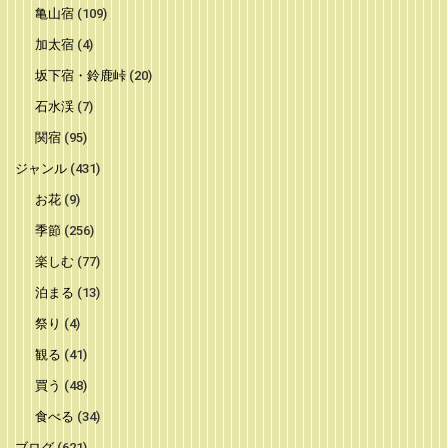
亀山宿
(109)
加太宿
(4)
坂下宿・鈴鹿峠
(20)
石水渓
(7)
関宿
(95)
ジャンル
(431)
お花
(9)
季節
(256)
楽しむ
(77)
泊まる
(13)
祭り
(4)
観る
(41)
買う
(48)
食べる
(34)
ブログ
(621)