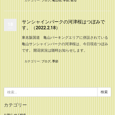
カテゴリー:
ブログ
,
亀山宿
,
季節
,
観る
サンシャインパークの河津桜はつぼみで
18
す。（2022.2.18）
東名阪国道 亀山パーキングエリアに併設されている
亀山サンシャインパークの河津桜は、今日現在つぼみ
です。 開花状況は随時お知らせします。
カテゴリー:
ブログ
,
季節
検
索:
カテゴリー
お知らせ
(404)