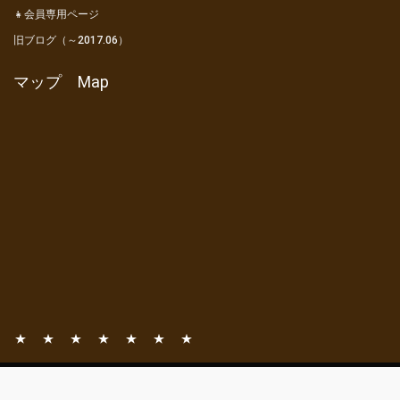
👧会員専用ページ
旧ブログ（～2017.06）
マップ Map
📧
📚
⛺
🎦
👦
👧
旧
お
一般社団法人 亀山市観光協会
観
亀
動
会
会
ブ