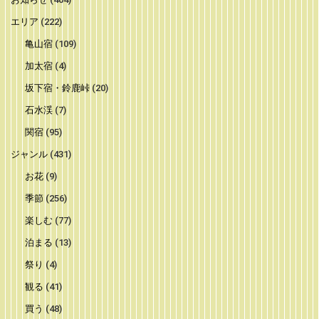
エリア
(222)
亀山宿
(109)
加太宿
(4)
坂下宿・鈴鹿峠
(20)
石水渓
(7)
関宿
(95)
ジャンル
(431)
お花
(9)
季節
(256)
楽しむ
(77)
泊まる
(13)
祭り
(4)
観る
(41)
買う
(48)