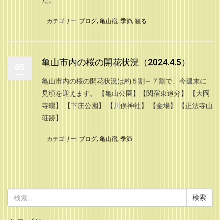
た。
カテゴリー:
ブログ
,
亀山宿
,
季節
,
観る
亀山市内の桜の開花状況（2024.4.5）
05
亀山市内の桜の開花状況は約５割～７割で、今週末に
見頃を迎えます。 【亀山公園】【関宿東追分】 【大岡
寺畷】 【下庄公園】 【川俣神社】 【金場】 【正法寺山
荘跡】
カテゴリー:
ブログ
,
亀山宿
,
季節
検
索: