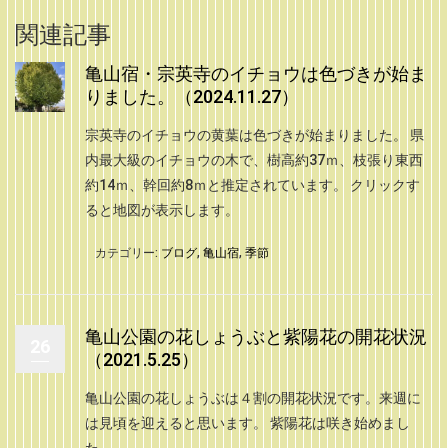
関連記事
亀山宿・宗英寺のイチョウは色づきが始ま
りました。（2024.11.27）
宗英寺のイチョウの黄葉は色づきが始まりました。 県
内最大級のイチョウの木で、樹高約37ｍ、枝張り東西
約14ｍ、幹回約8ｍと推定されています。 クリックす
ると地図が表示します。
カテゴリー:
ブログ
,
亀山宿
,
季節
亀山公園の花しょうぶと紫陽花の開花状況
26
（2021.5.25）
亀山公園の花しょうぶは４割の開花状況です。来週に
は見頃を迎えると思います。 紫陽花は咲き始めまし