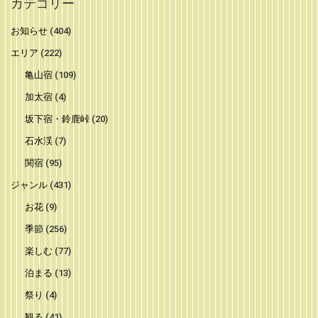
カテゴリー
お知らせ
(404)
エリア
(222)
亀山宿
(109)
加太宿
(4)
坂下宿・鈴鹿峠
(20)
石水渓
(7)
関宿
(95)
ジャンル
(431)
お花
(9)
季節
(256)
楽しむ
(77)
泊まる
(13)
祭り
(4)
観る
(41)