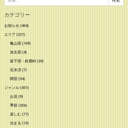
索:
カテゴリー
お知らせ
(404)
エリア
(221)
亀山宿
(109)
加太宿
(4)
坂下宿・鈴鹿峠
(20)
石水渓
(7)
関宿
(94)
ジャンル
(431)
お花
(9)
季節
(256)
楽しむ
(77)
泊まる
(13)