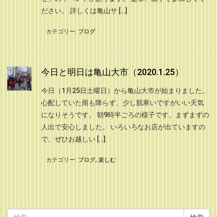
ださい。 詳しくは亀山サ […]
カテゴリー:
ブログ
今日と明日は亀山大市（2020.1.25）
今日（1月25日土曜日）から亀山大市が始まりました。
心配していた雨も降らず、少し肌寒いですがいい天気
になりそうです。 朝9時半ごろの様子です。まずまずの
人出で安心しました。 いろいろなお店が出ていますの
で、ぜひお越しい […]
カテゴリー:
ブログ
,
楽しむ
検