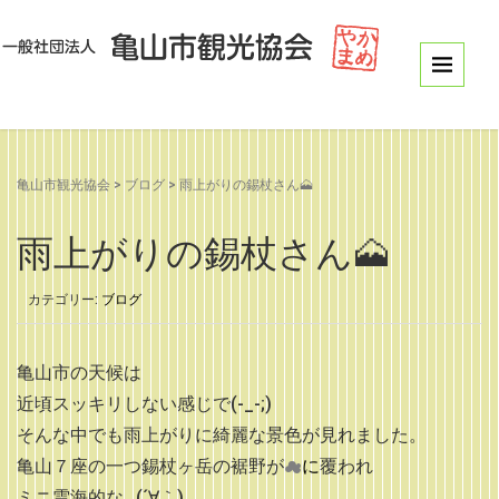
亀山市観光協会
>
ブログ
>
雨上がりの錫杖さん🗻
雨上がりの錫杖さん🗻
カテゴリー:
ブログ
亀山市の天候は
近頃スッキリしない感じで(-_-;)
そんな中でも雨上がりに綺麗な景色が見れました。
亀山７座の一つ錫杖ヶ岳の裾野が
☁
に
覆われ
ミニ雲海的な…(´∀｀)