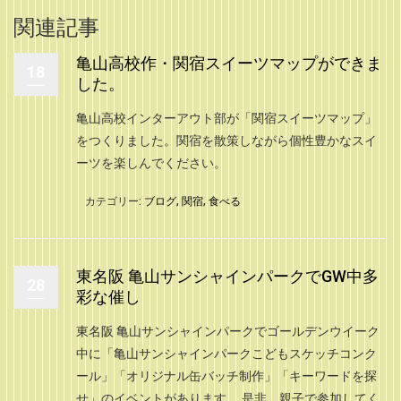
関連記事
亀山高校作・関宿スイーツマップができま
18
した。
亀山高校インターアウト部が「関宿スイーツマップ」
をつくりました。関宿を散策しながら個性豊かなスイ
ーツを楽しんでください。
カテゴリー:
ブログ
,
関宿
,
食べる
東名阪 亀山サンシャインパークでGW中多
28
彩な催し
東名阪 亀山サンシャインパークでゴールデンウイーク
中に「亀山サンシャインパークこどもスケッチコンク
ール」「オリジナル缶バッチ制作」「キーワードを探
せ」のイベントがあります。 是非、親子で参加してく