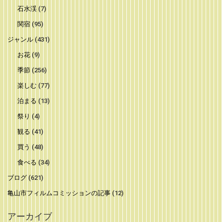
石水渓
(7)
関宿
(95)
ジャンル
(431)
お花
(9)
季節
(256)
楽しむ
(77)
泊まる
(13)
祭り
(4)
観る
(41)
買う
(48)
食べる
(34)
ブログ
(621)
亀山市フィルムコミッションの記事
(12)
アーカイブ