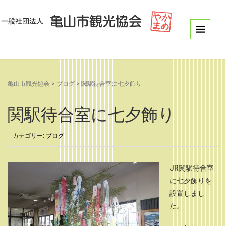
亀山市観光協会
>
ブログ
>
関駅待合室に七夕飾り
関駅待合室に七夕飾り
カテゴリー:
ブログ
JR関駅待合室
に七夕飾りを
設置しまし
た。