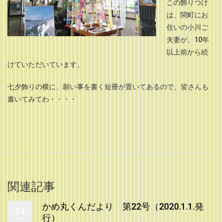
この飾りつけ
は、関町にお
住いの小川ご
夫妻が、10年
以上前から続
けていただいています。
七夕飾りの横に、願い事を書く短冊が置いてあるので、皆さんも
書いてみてわ・・・・
関連記事
かめ丸くんだより 第22号（2020.1.1.発
24
行）