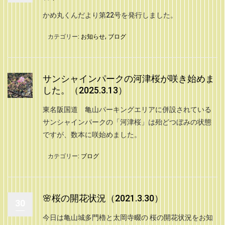
かめ丸くんだより第22号を発行しました。
カテゴリー:
お知らせ
,
ブログ
サンシャインパークの河津桜が咲き始めま
した。（2025.3.13）
東名阪国道 亀山パーキングエリアに併設されている
サンシャインパークの「河津桜」は殆どつぼみの状態
ですが、数本に咲始めました。
カテゴリー:
ブログ
🌸桜の開花状況（2021.3.30）
30
今日は亀山城多門櫓と太岡寺畷の 桜の開花状況をお知