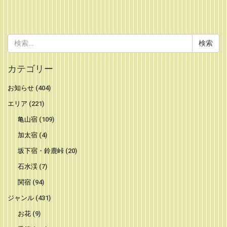
検
索:
カテゴリー
お知らせ
(404)
エリア
(221)
亀山宿
(109)
加太宿
(4)
坂下宿・鈴鹿峠
(20)
石水渓
(7)
関宿
(94)
ジャンル
(431)
お花
(9)