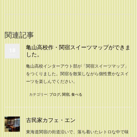
関連記事
亀山高校作・関宿スイーツマップができま
18
した。
亀山高校インターアウト部が「関宿スイーツマップ」
をつくりました。関宿を散策しながら個性豊かなスイ
ーツを楽しんでください。
カテゴリー:
ブログ
,
関宿
,
食べる
古民家カフェ・エン
東海道関宿の街道沿いで、落ち着いたレトロな中で味