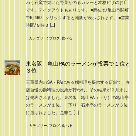
わう石窯で焼いた野菜がのるカレーと本格ピザのお店
です。テイクアウトもあります。 ■所在地/亀山市関町
中町480 クリックすると地図が表示されます。 ■営業
時間/９時３ […]
カテゴリー:
ブログ
,
食べる
東名阪 亀山PAのラーメンが投票で１位と
３位
三重県内のSA・PAにある麵料理を提供する店舗で、各
店自慢の麵料理の投票が行われ、その結果が２月末に
は発表されました。東名阪 亀山PA（上り）の亀山亭
のラーメンが１位、（下り）石水亭のラーメンが３位
に選ばれました。是非ご […]
カテゴリー:
ブログ
,
食べる