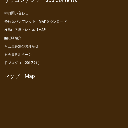
サブコンテンツ Sub Contents
📧お問い合わせ
📚観光パンフレット・MAPダウンロード
⛺亀山７座トレイル【MAP】
🎦動画紹介
👦会員募集のお知らせ
👧会員専用ページ
旧ブログ（～2017.06）
マップ Map