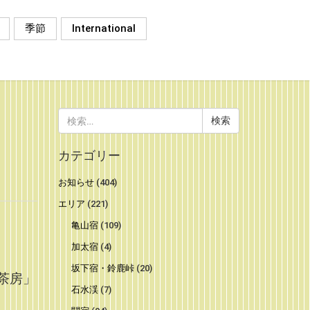
季節
International
検
索:
。
カテゴリー
お知らせ
(404)
エリア
(221)
亀山宿
(109)
加太宿
(4)
坂下宿・鈴鹿峠
(20)
茶房」
石水渓
(7)