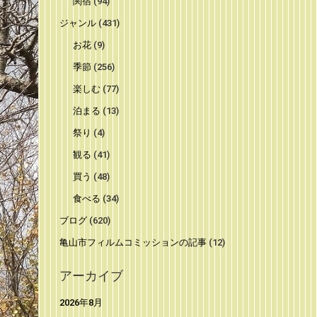
関宿
(94)
ジャンル
(431)
お花
(9)
季節
(256)
楽しむ
(77)
泊まる
(13)
祭り
(4)
観る
(41)
買う
(48)
食べる
(34)
ブログ
(620)
亀山市フィルムコミッションの記事
(12)
アーカイブ
2026年8月