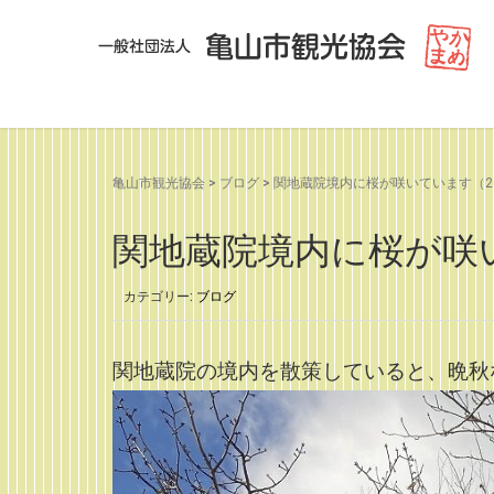
亀山市観光協会
>
ブログ
>
関地蔵院境内に桜が咲いています（2021
関地蔵院境内に桜が咲いて
カテゴリー:
ブログ
関地蔵院の境内を散策していると、晩秋