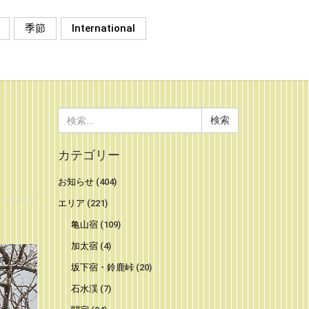
季節
International
検
索:
カテゴリー
お知らせ
(404)
エリア
(221)
亀山宿
(109)
加太宿
(4)
坂下宿・鈴鹿峠
(20)
石水渓
(7)