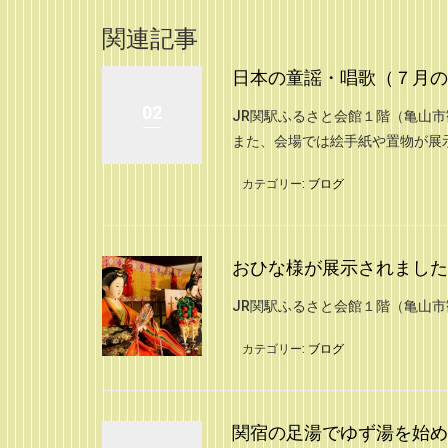
関連記事
日本の童謡・唱歌（７月の
02
JR関駅ふるさと会館１階（亀山
また、会場では絵手紙や置物が展
カテゴリー:
ブログ
おひな様が展示されました（20
JR関駅ふるさと会館１階（亀山
カテゴリー:
ブログ
関宿の足湯でゆず湯を始めまし