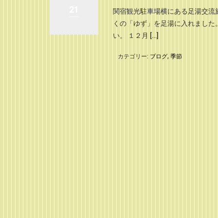
21
関宿観光駐車場横にある足湯交流
くの「ゆず」を足湯に入れました
い。 １２月 […]
カテゴリー:
ブログ
,
季節