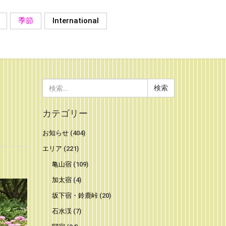
季節
International
検
索:
カテゴリー
お知らせ
(404)
エリア
(221)
亀山宿
(109)
加太宿
(4)
坂下宿・鈴鹿峠
(20)
石水渓
(7)