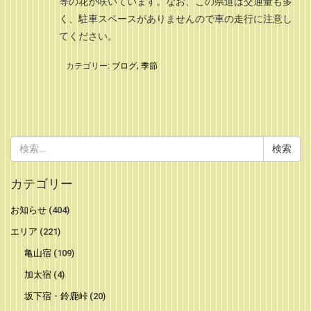
等の花が咲いています。なお、この県道は交通量も多
く、駐車スペースがありませんので車の走行に注意し
てください。
カテゴリー:
ブログ
,
季節
検
索:
カテゴリー
お知らせ
(404)
エリア
(221)
亀山宿
(109)
加太宿
(4)
坂下宿・鈴鹿峠
(20)