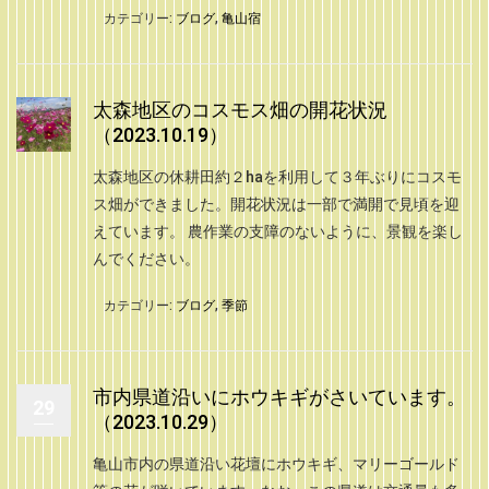
カテゴリー:
ブログ
,
亀山宿
太森地区のコスモス畑の開花状況
（2023.10.19）
太森地区の休耕田約２haを利用して３年ぶりにコスモ
ス畑ができました。開花状況は一部で満開で見頃を迎
えています。 農作業の支障のないように、景観を楽し
んでください。
カテゴリー:
ブログ
,
季節
市内県道沿いにホウキギがさいています。
29
（2023.10.29）
亀山市内の県道沿い花壇にホウキギ、マリーゴールド