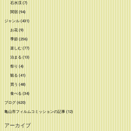
石水渓
(7)
関宿
(94)
ジャンル
(431)
お花
(9)
季節
(256)
楽しむ
(77)
泊まる
(13)
祭り
(4)
観る
(41)
買う
(48)
食べる
(34)
ブログ
(620)
亀山市フィルムコミッションの記事
(12)
アーカイブ