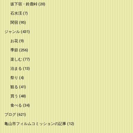
坂下宿・鈴鹿峠
(20)
石水渓
(7)
関宿
(95)
ジャンル
(431)
お花
(9)
季節
(256)
楽しむ
(77)
泊まる
(13)
祭り
(4)
観る
(41)
買う
(48)
食べる
(34)
ブログ
(621)
亀山市フィルムコミッションの記事
(12)