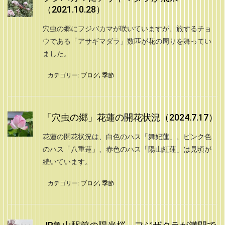
（2021.10.28）
穴虫の郷にフジバカマが咲いていますが、旅するチョ
ウである「アサギマダラ」数匹が花の周りを舞ってい
ました。
カテゴリー:
ブログ
,
季節
「穴虫の郷」花蓮の開花状況（2024.7.17）
花蓮の開花状況は、白色のハス「舞妃蓮」、ピンク色
のハス「八重蓮」、赤色のハス「陽山紅蓮」は見頃が
続いています。
カテゴリー:
ブログ
,
季節