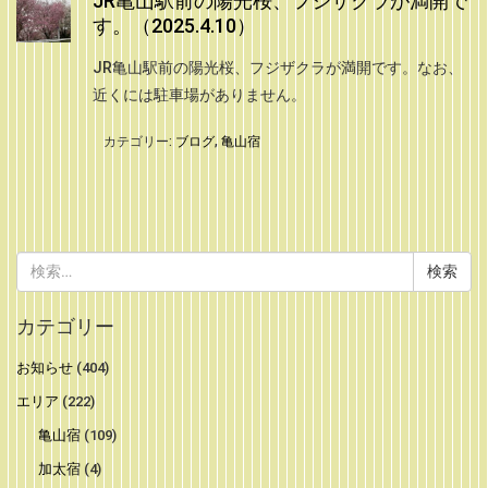
JR亀山駅前の陽光桜、フジザクラが満開で
す。（2025.4.10）
JR亀山駅前の陽光桜、フジザクラが満開です。なお、
近くには駐車場がありません。
カテゴリー:
ブログ
,
亀山宿
検
索:
カテゴリー
お知らせ
(404)
エリア
(222)
亀山宿
(109)
加太宿
(4)