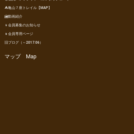
⛺亀山７座トレイル【MAP】
🎦動画紹介
👦会員募集のお知らせ
👧会員専用ページ
旧ブログ（～2017.06）
マップ Map