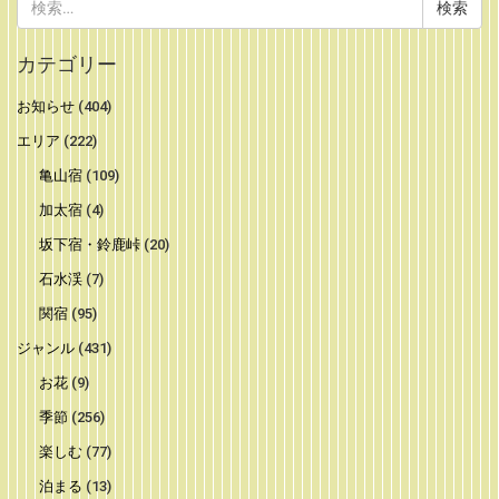
検
索:
カテゴリー
お知らせ
(404)
エリア
(222)
亀山宿
(109)
加太宿
(4)
坂下宿・鈴鹿峠
(20)
石水渓
(7)
関宿
(95)
ジャンル
(431)
お花
(9)
季節
(256)
楽しむ
(77)
泊まる
(13)