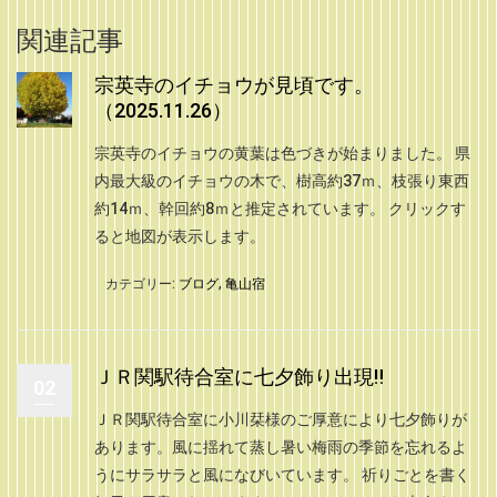
関連記事
宗英寺のイチョウが見頃です。
（2025.11.26）
宗英寺のイチョウの黄葉は色づきが始まりました。 県
内最大級のイチョウの木で、樹高約37ｍ、枝張り東西
約14ｍ、幹回約8ｍと推定されています。 クリックす
ると地図が表示します。
カテゴリー:
ブログ
,
亀山宿
ＪＲ関駅待合室に七夕飾り出現‼
02
ＪＲ関駅待合室に小川栞様のご厚意により七夕飾りが
あります。風に揺れて蒸し暑い梅雨の季節を忘れるよ
うにサラサラと風になびいています。 祈りごとを書く