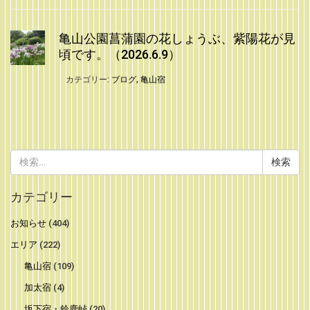
亀山公園菖蒲園の花しょうぶ、紫陽花が見
頃です。（2026.6.9）
カテゴリー:
ブログ
,
亀山宿
検
索:
カテゴリー
お知らせ
(404)
エリア
(222)
亀山宿
(109)
加太宿
(4)
坂下宿・鈴鹿峠
(20)