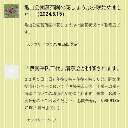
亀山公園菖蒲園の花しょうぶが咲始めまし
た。（2024.5.15）
亀山公園菖蒲園の花しょうぶの開花状況は１割程度で
す。
カテゴリー:
ブログ
,
亀山宿
,
季節
「伊勢平氏三代」講演会が開催されます。
11
１１月５日（日）午後３時～午後４時３０分。関文化
交流センターにおいて「伊勢平氏三代」正盛～忠盛～
清盛についての講演会が開催されます。是非、お誘い
あわせの上ご出席ください。 お問合せは、090-9185-
7100の豊田まで […]
カテゴリー:
ブログ