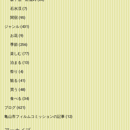
石水渓
(7)
関宿
(95)
ジャンル
(431)
お花
(9)
季節
(256)
楽しむ
(77)
泊まる
(13)
祭り
(4)
観る
(41)
買う
(48)
食べる
(34)
ブログ
(621)
亀山市フィルムコミッションの記事
(12)