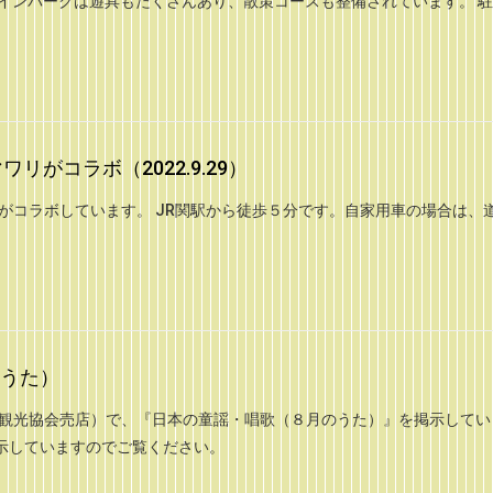
ャインパークは遊具もたくさんあり、散策コースも整備されています。 
リがコラボ（2022.9.29）
がコラボしています。 JR関駅から徒歩５分です。自家用車の場合は、
。
うた）
市観光協会売店）で、『日本の童謡・唱歌（８月のうた）』を掲示してい
示していますのでご覧ください。