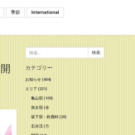
季節
International
検
索:
日開
カテゴリー
お知らせ
(404)
エリア
(221)
亀山宿
(109)
加太宿
(4)
坂下宿・鈴鹿峠
(20)
石水渓
(7)