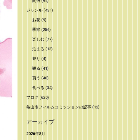
関宿
(94)
ジャンル
(431)
お花
(9)
季節
(256)
楽しむ
(77)
泊まる
(13)
祭り
(4)
観る
(41)
買う
(48)
食べる
(34)
ブログ
(620)
亀山市フィルムコミッションの記事
(12)
アーカイブ
2026年8月