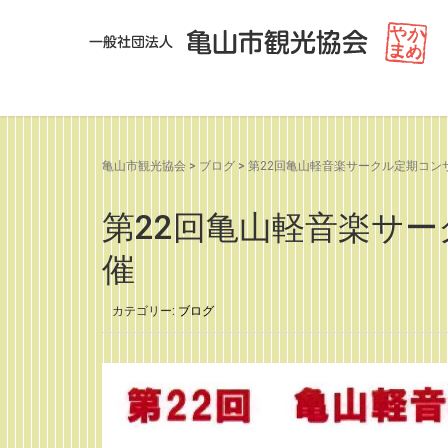
亀山市観光協会
>
ブログ
>
第22回亀山軽音楽サークル定期コンサ
第22回亀山軽音楽サー
催
カテゴリー:
ブログ