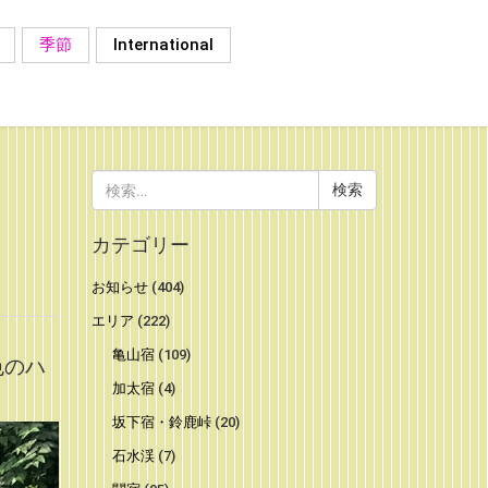
季節
International
検
索:
カテゴリー
お知らせ
(404)
エリア
(222)
亀山宿
(109)
色のハ
加太宿
(4)
坂下宿・鈴鹿峠
(20)
石水渓
(7)