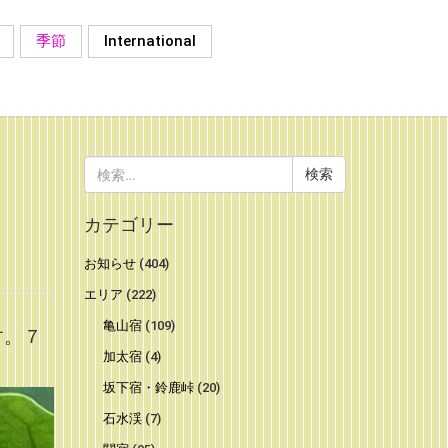
季節
International
検
索:
カテゴリー
お知らせ
(404)
エリア
(222)
亀山宿
(109)
す。７
加太宿
(4)
坂下宿・鈴鹿峠
(20)
石水渓
(7)