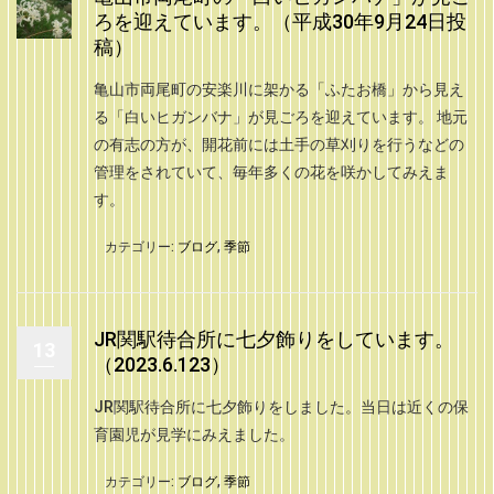
ろを迎えています。（平成30年9月24日投
稿）
亀山市両尾町の安楽川に架かる「ふたお橋」から見え
る「白いヒガンバナ」が見ごろを迎えています。 地元
の有志の方が、開花前には土手の草刈りを行うなどの
管理をされていて、毎年多くの花を咲かしてみえま
す。
カテゴリー:
ブログ
,
季節
JR関駅待合所に七夕飾りをしています。
13
（2023.6.123）
JR関駅待合所に七夕飾りをしました。当日は近くの保
育園児が見学にみえました。
カテゴリー:
ブログ
,
季節