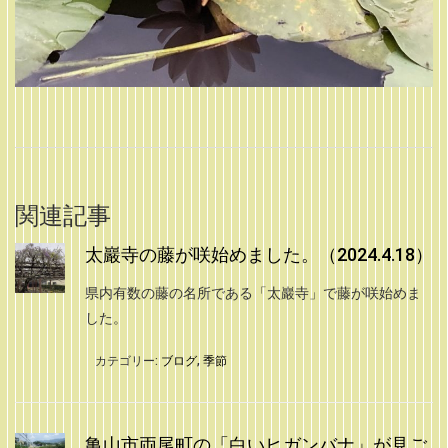
関連記事
太巖寺の藤が咲始めました。（2024.4.18）
県内有数の藤の名所である「太巖寺」で藤が咲始めま
した。
カテゴリー:
ブログ
,
季節
亀山市両尾町の「白いヒガンバナ」が見ご