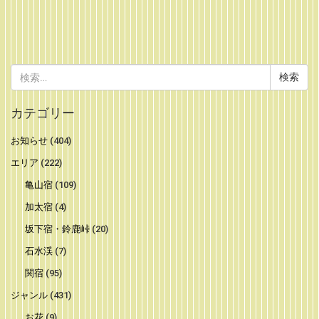
検
索:
カテゴリー
お知らせ
(404)
エリア
(222)
亀山宿
(109)
加太宿
(4)
坂下宿・鈴鹿峠
(20)
石水渓
(7)
関宿
(95)
ジャンル
(431)
お花
(9)