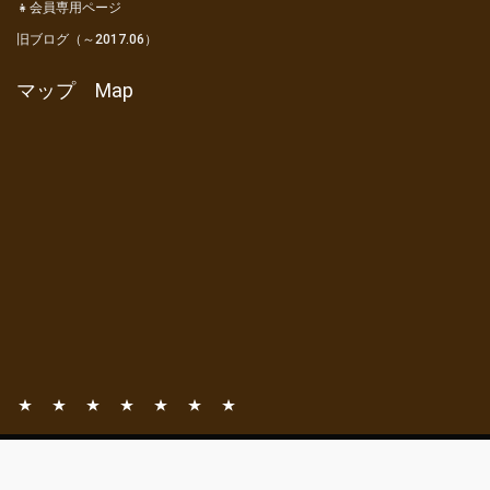
👧会員専用ページ
旧ブログ（～2017.06）
マップ Map
📧
📚
⛺
🎦
👦
👧
旧
お
一般社団法人 亀山市観光協会
観
亀
動
会
会
ブ