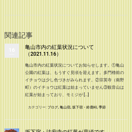
関連記事
亀山市内の紅葉状況について
16
（2021.11.16）
亀山市内の紅葉状況についてお知らせします。①亀山
公園の紅葉は、もうすぐ見頃を迎えます。多門櫓前の
イチョウは少し色づきがみられます。②宗英寺（南野
町）のイチョウは紅葉は始まっていません③観音山は
紅葉が始まっており、モミジが […]
カテゴリー:
ブログ
,
亀山宿
,
坂下宿・鈴鹿峠
,
季節
坂下宿・法安寺の紅葉が見頃です。