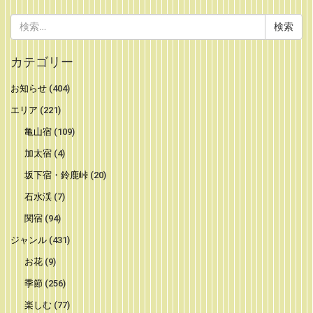
検
索:
カテゴリー
お知らせ
(404)
エリア
(221)
亀山宿
(109)
加太宿
(4)
坂下宿・鈴鹿峠
(20)
石水渓
(7)
関宿
(94)
ジャンル
(431)
お花
(9)
季節
(256)
楽しむ
(77)