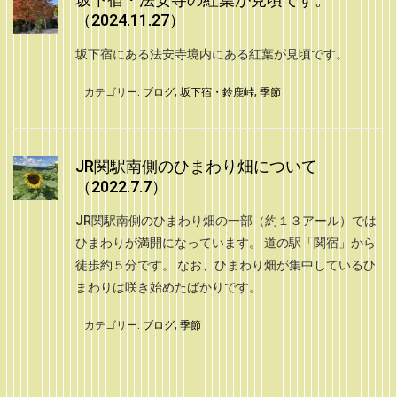
（2024.11.27）
坂下宿にある法安寺境内にある紅葉が見頃です。
カテゴリー:
ブログ
,
坂下宿・鈴鹿峠
,
季節
JR関駅南側のひまわり畑について
（2022.7.7）
JR関駅南側のひまわり畑の一部（約１３アール）では
ひまわりが満開になっています。 道の駅「関宿」から
徒歩約５分です。 なお、ひまわり畑が集中しているひ
まわりは咲き始めたばかりです。
カテゴリー:
ブログ
,
季節