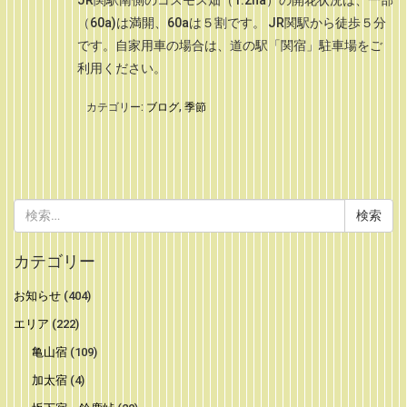
（60a)は満開、60aは５割です。 JR関駅から徒歩５分
です。自家用車の場合は、道の駅「関宿」駐車場をご
利用ください。
カテゴリー:
ブログ
,
季節
検
索:
カテゴリー
お知らせ
(404)
エリア
(222)
亀山宿
(109)
加太宿
(4)