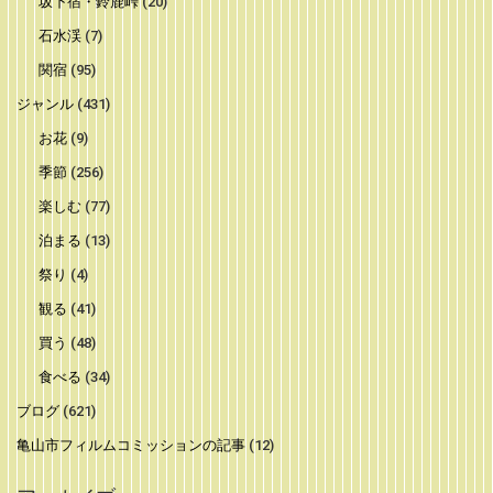
坂下宿・鈴鹿峠
(20)
石水渓
(7)
関宿
(95)
ジャンル
(431)
お花
(9)
季節
(256)
楽しむ
(77)
泊まる
(13)
祭り
(4)
観る
(41)
買う
(48)
食べる
(34)
ブログ
(621)
亀山市フィルムコミッションの記事
(12)