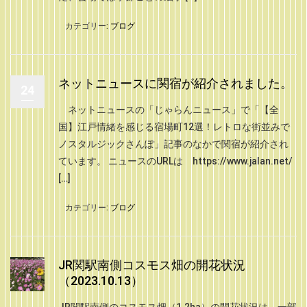
カテゴリー:
ブログ
ネットニュースに関宿が紹介されました。
24
ネットニュースの「じゃらんニュース」で「【全
国】江戸情緒を感じる宿場町12選！レトロな街並みで
ノスタルジックさんぽ」記事のなかで関宿が紹介され
ています。 ニュースのURLは https://www.jalan.net/
[…]
カテゴリー:
ブログ
JR関駅南側コスモス畑の開花状況
（2023.10.13）
JR関駅南側のコスモス畑（1.2ha）の開花状況は、一部