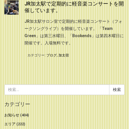
JR加太駅で定期的に軽音楽コンサートを開
催しています。
JR加太駅サロン室で定期的に軽音楽コンサート（フォ
ークソングライブ）を開催しています。 「Team
Green」は第三水曜日、「Bookends」は第四木曜日に
開催です。入場無料です。
カテゴリー:
ブログ
,
加太宿
検
索:
カテゴリー
お知らせ
(404)
エリア
(222)