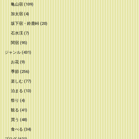
亀山宿
(109)
加太宿
(4)
坂下宿・鈴鹿峠
(20)
石水渓
(7)
関宿
(95)
ジャンル
(431)
お花
(9)
季節
(256)
楽しむ
(77)
泊まる
(13)
祭り
(4)
観る
(41)
買う
(48)
食べる
(34)
ブログ
(621)