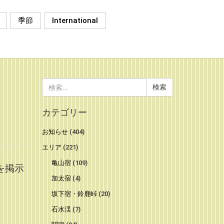
季節
International
検
索:
カテゴリー
お知らせ
(404)
エリア
(221)
亀山宿
(109)
を掲示
加太宿
(4)
坂下宿・鈴鹿峠
(20)
石水渓
(7)