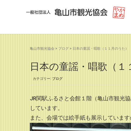
亀山市観光協会
>
ブログ
>
日本の童謡・唱歌（１１月のうた）
日本の童謡・唱歌（１
カテゴリー:
ブログ
JR関駅ふるさと会館１階（亀山市観光
しています。
また、会場では絵手紙も展示しています