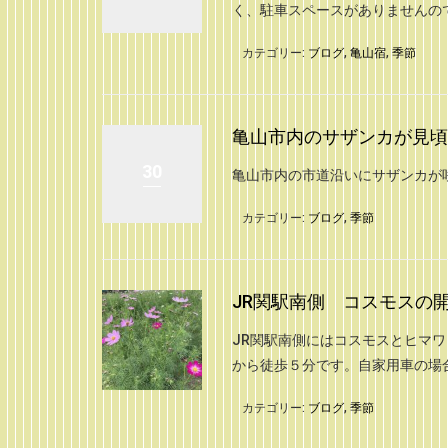
く、駐車スペースがありませんの
カテゴリー:
ブログ
,
亀山宿
,
季節
亀山市内のサザンカが見頃です
30
亀山市内の市道沿いにサザンカが
カテゴリー:
ブログ
,
季節
JR関駅南側 コスモスの開花状
JR関駅南側にはコスモスとヒマワ
から徒歩５分です。自家用車の場
カテゴリー:
ブログ
,
季節