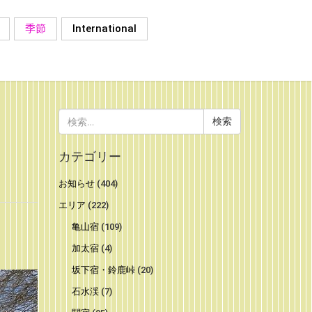
季節
International
検
索:
カテゴリー
お知らせ
(404)
エリア
(222)
亀山宿
(109)
加太宿
(4)
坂下宿・鈴鹿峠
(20)
石水渓
(7)