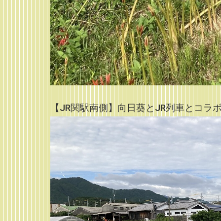
【JR関駅南側】向日葵とJR列車とコラ