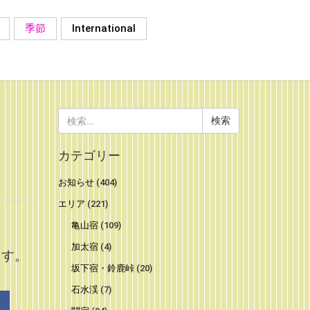
季節
International
検
索:
）
カテゴリー
お知らせ
(404)
エリア
(221)
亀山宿
(109)
加太宿
(4)
ます。
坂下宿・鈴鹿峠
(20)
石水渓
(7)