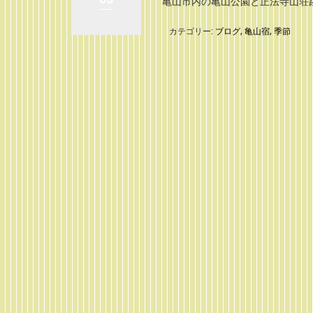
亀山市内の亀山公園と正法寺山荘跡
カテゴリー:
ブログ
,
亀山宿
,
季節