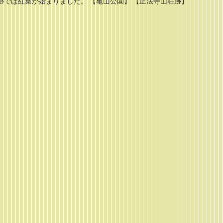
では紅葉が始まりました。 【亀山公園】 【正法寺山荘跡】