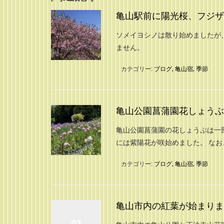
亀山駅前に陽光桜、フジザクラ
ソメイヨシノは散り始めましたが
ません。
カテゴリー:
ブログ
,
亀山宿
,
季節
亀山公園菖蒲園花しょうぶの開
亀山公園菖蒲園の花しょうぶは一
には紫陽花が咲始めました。 な
カテゴリー:
ブログ
,
亀山宿
,
季節
亀山市内の紅葉が始まりました
03