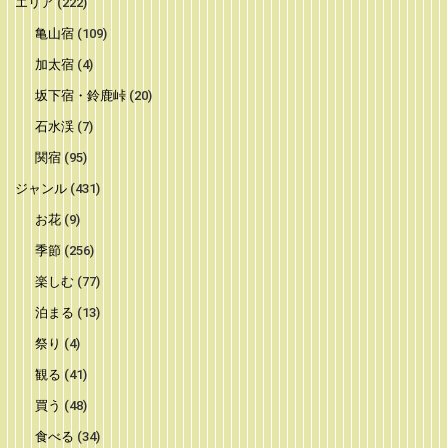
エリア
(222)
亀山宿
(109)
加太宿
(4)
坂下宿・鈴鹿峠
(20)
石水渓
(7)
関宿
(95)
ジャンル
(431)
お花
(9)
季節
(256)
楽しむ
(77)
泊まる
(13)
祭り
(4)
観る
(41)
買う
(48)
食べる
(34)