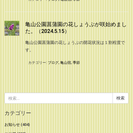
亀山公園菖蒲園の花しょうぶが咲始めまし
た。（2024.5.15）
亀山公園菖蒲園の花しょうぶの開花状況は１割程度で
す。
カテゴリー:
ブログ
,
亀山宿
,
季節
検
索:
カテゴリー
お知らせ
(404)