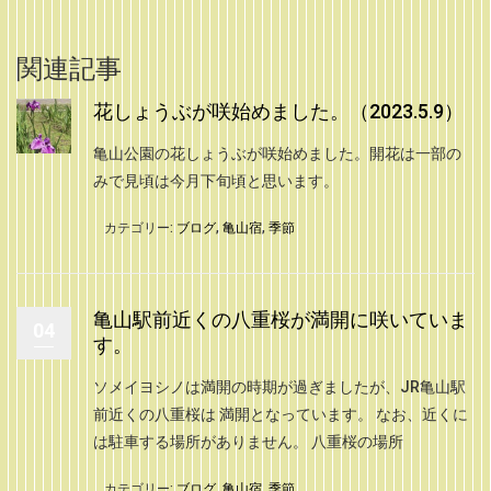
関連記事
花しょうぶが咲始めました。（2023.5.9）
亀山公園の花しょうぶが咲始めました。開花は一部の
みで見頃は今月下旬頃と思います。
カテゴリー:
ブログ
,
亀山宿
,
季節
亀山駅前近くの八重桜が満開に咲いていま
04
す。
ソメイヨシノは満開の時期が過ぎましたが、JR亀山駅
前近くの八重桜は 満開となっています。 なお、近くに
は駐車する場所がありません。 八重桜の場所
カテゴリー:
ブログ
,
亀山宿
,
季節