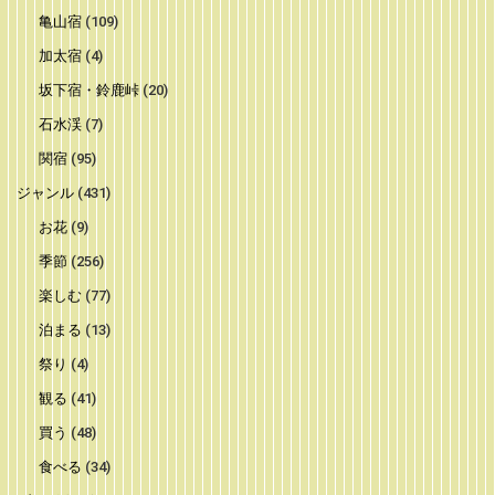
亀山宿
(109)
加太宿
(4)
坂下宿・鈴鹿峠
(20)
石水渓
(7)
関宿
(95)
ジャンル
(431)
お花
(9)
季節
(256)
楽しむ
(77)
泊まる
(13)
祭り
(4)
観る
(41)
買う
(48)
食べる
(34)