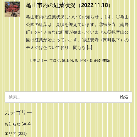
亀山市内の紅葉状況（2022.11.18）
亀山市内の紅葉状況についてお知らせします。①亀山
公園の紅葉は、見頃を迎えています。②宗英寺（南野
町）のイチョウは紅葉が始まっていません③観音山公
園は紅葉が始まっています。④法安寺（関町坂下）の
モミジは色づいており、間もな […]
カテゴリー:
ブログ
,
亀山宿
,
坂下宿・鈴鹿峠
,
季節
検
索:
カテゴリー
お知らせ
(404)
エリア
(222)