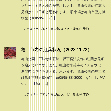
クリックすると地図が表示します。 亀山公園の紅葉の
見頃は２０日頃と思われます。 駐車場は亀山市歴史博
物館（☎0595-83- […]
カテゴリー:
ブログ
,
亀山宿
,
坂下宿・鈴鹿峠
,
季節
亀山市内の紅葉状況（2023.11.22）
亀山公園、正法寺山荘跡、坂下宿法安寺の紅葉は見頃
を迎えています。また、亀山宿宗英寺のイチョウは一
週間後に見頃を迎えると思います。 亀山公園の駐車場
は亀山市歴史博物館（☎0595-83-3000）を利用くださ
い。 【亀山 […]
カテゴリー:
ブログ
,
亀山宿
,
坂下宿・鈴鹿峠
,
季節