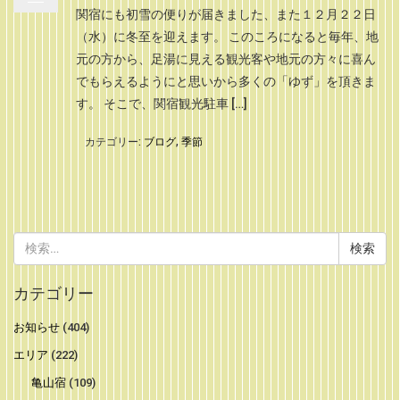
関宿にも初雪の便りが届きました、また１２月２２日
（水）に冬至を迎えます。 このころになると毎年、地
元の方から、足湯に見える観光客や地元の方々に喜ん
でもらえるようにと思いから多くの「ゆず」を頂きま
す。 そこで、関宿観光駐車 […]
カテゴリー:
ブログ
,
季節
検
索:
カテゴリー
お知らせ
(404)
エリア
(222)
亀山宿
(109)