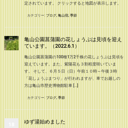
定されています。 クリックすると地図が表示します。
カテゴリー:
ブログ
,
亀山宿
,
季節
亀山公園菖蒲園の花しょうぶは見頃を迎え
ています。（2022.6.1）
亀山公園菖蒲園の100種1万2千株の花しょうぶは見頃を
迎えています。また、紫陽花も３割程度咲いていま
す。 そして、６月５日（日）午前１０時～午後３時
「花しょうぶまつり」が行われますが、車でお越しの
方は亀山市歴史博物館駐車 […]
カテゴリー:
ブログ
,
季節
ゆず湯始めました
18