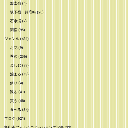
加太宿
(4)
坂下宿・鈴鹿峠
(20)
石水渓
(7)
関宿
(95)
ジャンル
(431)
お花
(9)
季節
(256)
楽しむ
(77)
泊まる
(13)
祭り
(4)
観る
(41)
買う
(48)
食べる
(34)
ブログ
(621)
亀山市フィルムコミッションの記事
(12)