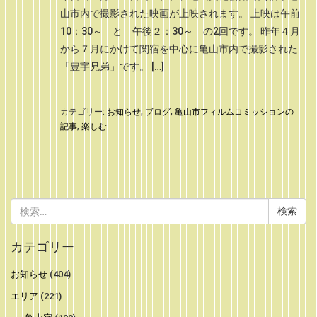
山市内で撮影された映画が上映されます。 上映は午前
10：30～ と 午後２：30～ の2回です。 昨年４月
から７月にかけて関宿を中心に亀山市内で撮影された
「豊宇兄弟」です。 […]
カテゴリー:
お知らせ
,
ブログ
,
亀山市フィルムコミッションの
記事
,
楽しむ
検
索:
カテゴリー
お知らせ
(404)
エリア
(221)