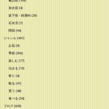
亀山宿
(109)
加太宿
(4)
坂下宿・鈴鹿峠
(20)
石水渓
(7)
関宿
(94)
ジャンル
(431)
お花
(9)
季節
(256)
楽しむ
(77)
泊まる
(13)
祭り
(4)
観る
(41)
買う
(48)
食べる
(34)
ブログ
(620)