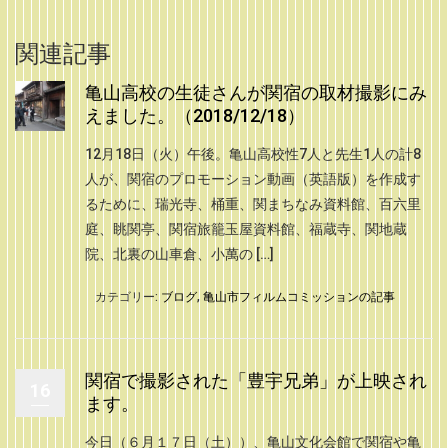
関連記事
亀山高校の生徒さんが関宿の取材撮影にみ
えました。（2018/12/18）
12月18日（火）午後。亀山高校性7人と先生1人の計8
人が、関宿のプロモーション動画（英語版）を作成す
るために、瑞光寺、桶重、関まちなみ資料館、百六里
庭、眺関亭、関宿旅籠玉屋資料館、福蔵寺、関地蔵
院、北裏の山車倉、小萬の […]
カテゴリー:
ブログ
,
亀山市フィルムコミッションの記事
関宿で撮影された「豊宇兄弟」が上映され
16
ます。
今日（６月１７日（土））、亀山文化会館で関宿や亀