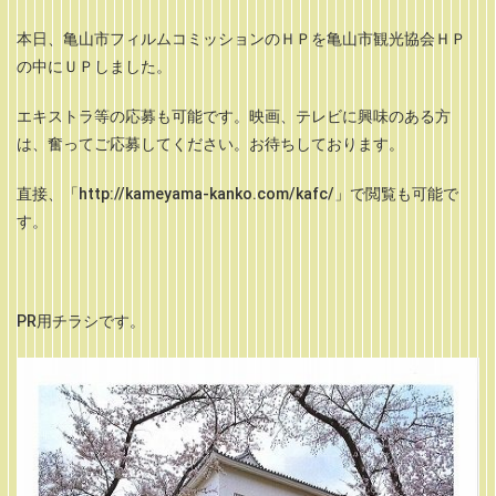
本日、亀山市フィルムコミッションのＨＰを亀山市観光協会ＨＰ
の中にＵＰしました。
エキストラ等の応募も可能です。映画、テレビに興味のある方
は、奮ってご応募してください。お待ちしております。
直接、「http://kameyama-kanko.com/kafc/」で閲覧も可能で
す。
PR用チラシです。