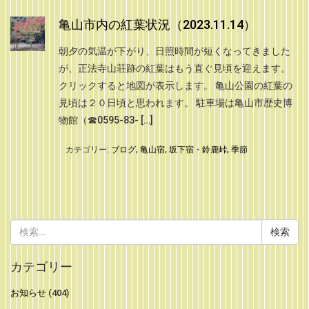
亀山市内の紅葉状況（2023.11.14）
朝夕の気温が下がり、日照時間が短くなってきました
が、正法寺山荘跡の紅葉はもう直ぐ見頃を迎えます。
クリックすると地図が表示します。 亀山公園の紅葉の
見頃は２０日頃と思われます。 駐車場は亀山市歴史博
物館（☎0595-83- […]
カテゴリー:
ブログ
,
亀山宿
,
坂下宿・鈴鹿峠
,
季節
検
索:
カテゴリー
お知らせ
(404)