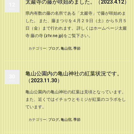
太巖寺の藤が咲始めました。（2023.4.12）
12
県内有数の藤の名所である「太巖寺」で藤が咲始めま
した。 また、藤まつりを４月２９日（土）から５月５
日（金）まで行われます。 詳しくはホームページ太巖
寺 藤の寺 (ztv.ne.jp)をご覧下さい。
カテゴリー:
ブログ
,
亀山宿
,
季節
亀山公園内の亀山神社の紅葉状況です。
30
（2023.11.30）
亀山公園内の亀山神社の紅葉は見頃となっています。
また、近くではイチョウとモミジが紅葉のコラボをし
ています。
カテゴリー:
ブログ
,
亀山宿
,
季節