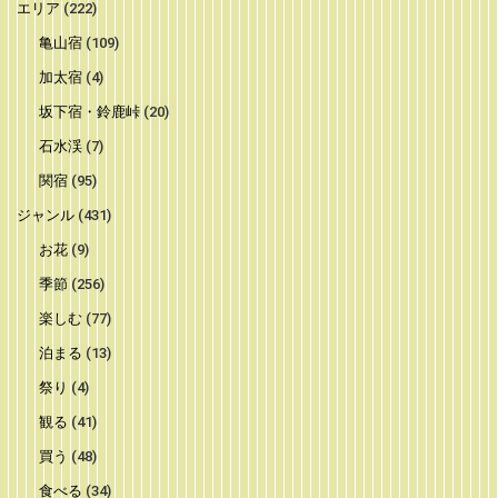
エリア
(222)
亀山宿
(109)
加太宿
(4)
坂下宿・鈴鹿峠
(20)
石水渓
(7)
関宿
(95)
ジャンル
(431)
お花
(9)
季節
(256)
楽しむ
(77)
泊まる
(13)
祭り
(4)
観る
(41)
買う
(48)
食べる
(34)