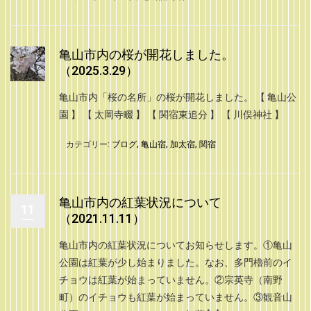
亀山市内の桜が開花しました。
（2025.3.29）
亀山市内「桜の名所」の桜が開花しました。 【 亀山公
園 】 【 太岡寺畷 】 【 関宿東追分 】 【 川俣神社 】
カテゴリー:
ブログ
,
亀山宿
,
加太宿
,
関宿
亀山市内の紅葉状況について
11
（2021.11.11）
亀山市内の紅葉状況についてお知らせします。①亀山
公園は紅葉が少し始まりました。なお、多門櫓前のイ
チョウは紅葉が始まっていません。②宗英寺（南野
町）のイチョウも紅葉が始まっていません。③観音山