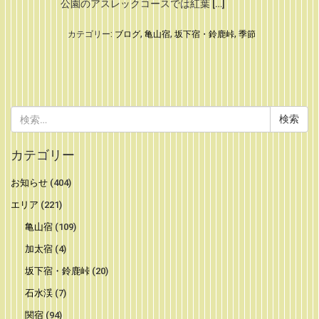
公園のアスレックコースでは紅葉 […]
カテゴリー:
ブログ
,
亀山宿
,
坂下宿・鈴鹿峠
,
季節
検
索:
カテゴリー
お知らせ
(404)
エリア
(221)
亀山宿
(109)
加太宿
(4)
坂下宿・鈴鹿峠
(20)
石水渓
(7)
関宿
(94)