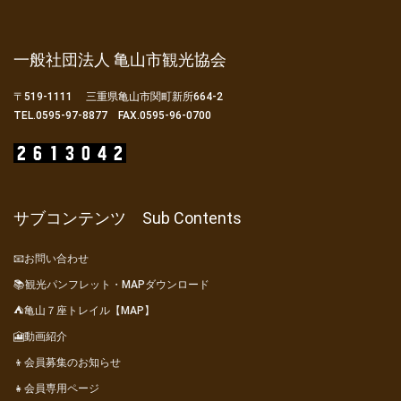
一般社団法人 亀山市観光協会
〒519-1111 三重県亀山市関町新所664-2
TEL.0595-97-8877 FAX.0595-96-0700
サブコンテンツ Sub Contents
📧お問い合わせ
📚観光パンフレット・MAPダウンロード
⛺亀山７座トレイル【MAP】
🎦動画紹介
👦会員募集のお知らせ
👧会員専用ページ