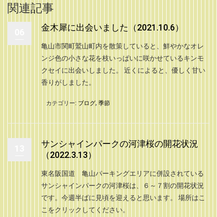
関連記事
金木犀に出会いました（2021.10.6）
06
亀山市関町鷲山町内を散策していると、鮮やかなオレ
ンジ色の小さな花を枝いっぱいに咲かせているキンモ
クセイに出会いしました。 近くによると、優しく甘い
香りがしました。
カテゴリー:
ブログ
,
季節
サンシャインパークの河津桜の開花状況
13
（2022.3.13）
東名阪国道 亀山パーキングエリアに併設されている
サンシャインパークの河津桜は、６～７割の開花状況
です。今週半ばに見頃を迎えると思います。 場所はこ
こをクリックしてください。