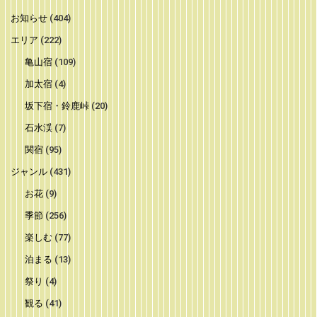
お知らせ
(404)
エリア
(222)
亀山宿
(109)
加太宿
(4)
坂下宿・鈴鹿峠
(20)
石水渓
(7)
関宿
(95)
ジャンル
(431)
お花
(9)
季節
(256)
楽しむ
(77)
泊まる
(13)
祭り
(4)
観る
(41)