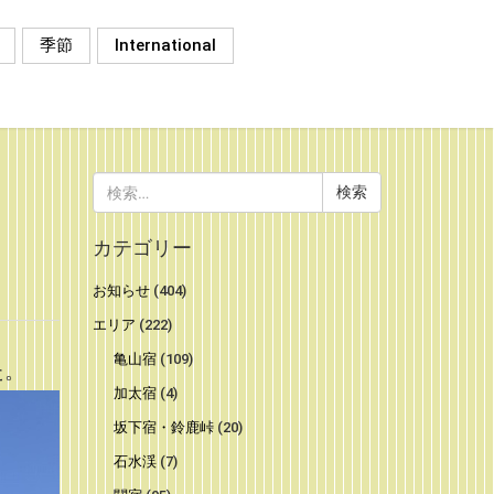
季節
International
検
索:
）
カテゴリー
お知らせ
(404)
エリア
(222)
亀山宿
(109)
た。
加太宿
(4)
坂下宿・鈴鹿峠
(20)
石水渓
(7)