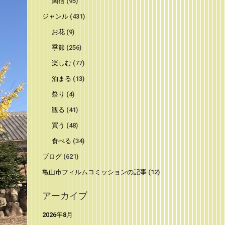
関宿
(95)
ジャンル
(431)
お花
(9)
季節
(256)
楽しむ
(77)
泊まる
(13)
祭り
(4)
観る
(41)
買う
(48)
食べる
(34)
ブログ
(621)
亀山市フィルムコミッションの記事
(12)
アーカイブ
2026年8月