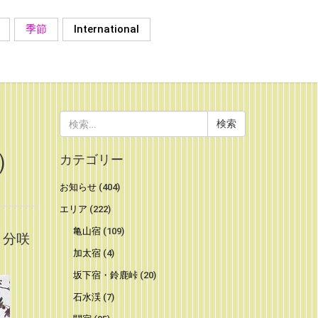
季節
International
検
索:
）
カテゴリー
お知らせ
(404)
エリア
(222)
亀山宿
(109)
５分咲
加太宿
(4)
坂下宿・鈴鹿峠
(20)
石水渓
(7)