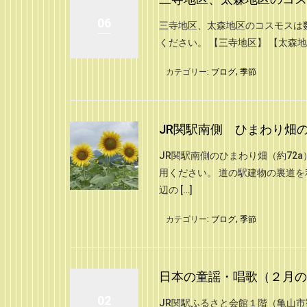
06
三寺地区、太森地区のコスモスは数
ください。 【三寺地区】 【太森
カテゴリー:
ブログ
,
季節
JR関駅南側 ひまわり畑の開
JR関駅南側のひまわり畑（約72
用ください。 道の駅建物の裏道を
辺の […]
カテゴリー:
ブログ
,
季節
日本の童謡・唱歌（２月の
02
JR関駅ふるさと会館１階（亀山