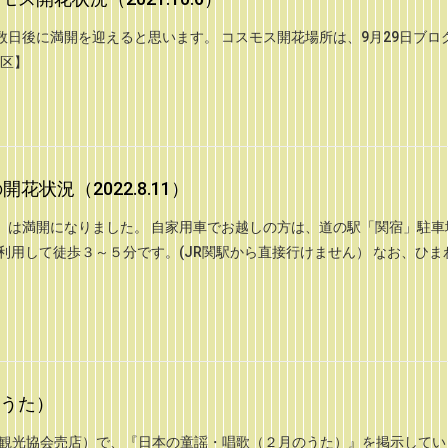
日後に満開を迎えると思います。 コスモス開花場所は、9月29日ブロ
地区】
花状況（2022.8.11）
a）は満開になりました。 自家用車でお越しの方は、道の駅「関宿」駐車
利用して徒歩３～５分です。(JR関駅から直接行けません） なお、ひま
うた）
市観光協会売店）で、『日本の童謡・唱歌（２月のうた）』を掲示してい