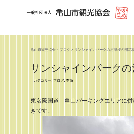
亀山市観光協会
>
ブログ
>
サンシャインパークの河津桜の開花状況（
サンシャインパークの河津
カテゴリー:
ブログ
,
季節
東名阪国道 亀山パーキングエリアに併
きです。