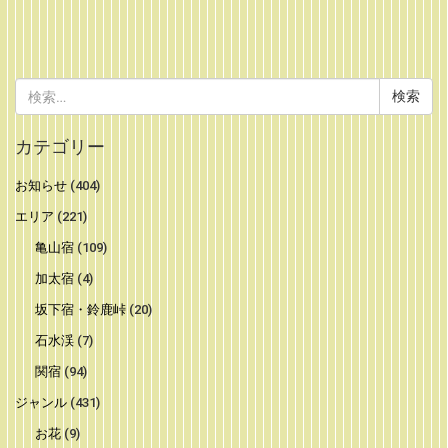
検
索:
カテゴリー
お知らせ
(404)
エリア
(221)
亀山宿
(109)
加太宿
(4)
坂下宿・鈴鹿峠
(20)
石水渓
(7)
関宿
(94)
ジャンル
(431)
お花
(9)