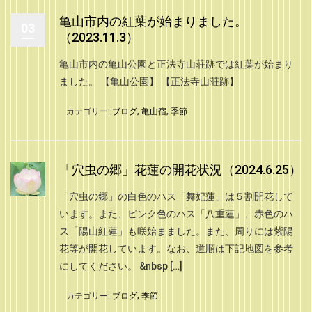
亀山市内の紅葉が始まりました。
03
（2023.11.3）
亀山市内の亀山公園と正法寺山荘跡では紅葉が始まり
ました。 【亀山公園】 【正法寺山荘跡】
カテゴリー:
ブログ
,
亀山宿
,
季節
「穴虫の郷」花蓮の開花状況（2024.6.25）
「穴虫の郷」の白色のハス「舞妃蓮」は５割開花して
います。また、ピンク色のハス「八重蓮」、赤色のハ
ス「陽山紅蓮」も咲始まました。また、周りには紫陽
花等が開花しています。なお、道順は下記地図を参考
にしてください。 &nbsp […]
カテゴリー:
ブログ
,
季節