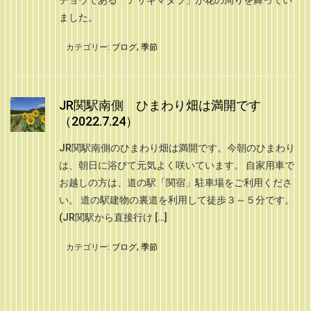
チョウである「アサギマダラ」が花の周りを舞ってい
ました。
カテゴリー:
ブログ
,
季節
JR関駅南側 ひまわり畑は満開です
（2022.7.24）
JR関駅南側のひまわり畑は満開です。今朝のひまわり
は、朝日に浴びて元気よく咲いています。 自家用車で
お越しの方は、道の駅「関宿」駐車場をご利用くださ
い。 道の駅建物の裏道を利用して徒歩３～５分です。
(JR関駅から直接行け […]
カテゴリー:
ブログ
,
季節