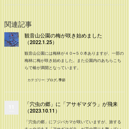
関連記事
観音山公園の梅が咲き始めました
（2022.1.25）
観音山公園には梅林が４０~５０本ありますが、一部の
梅林に梅が咲き始めました。また公園内のあちらこち
らで椿が満開となっています。
カテゴリー:
ブログ
,
季節
「穴虫の郷」に「アサギマダラ」が飛来
11
（2023.10.11）
「穴虫の郷」にフジバカマが咲いていますが、旅する