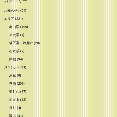
カテゴリー
お知らせ
(404)
エリア
(221)
亀山宿
(109)
加太宿
(4)
坂下宿・鈴鹿峠
(20)
石水渓
(7)
関宿
(94)
ジャンル
(431)
お花
(9)
季節
(256)
楽しむ
(77)
泊まる
(13)
祭り
(4)
観る
(41)