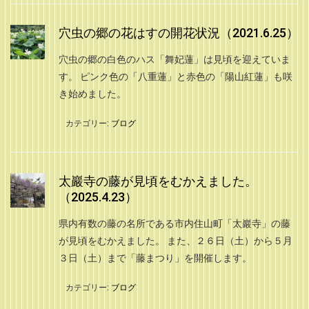
穴虫の郷の花はすの開花状況（2021.6.25）
穴虫の郷の白色のハス「舞妃蓮」は見頃を迎えていま
す。 ピンク色の「八重蓮」と赤色の「陽山紅蓮」も咲
き始めました。
カテゴリー:
ブログ
太巖寺の藤が見頃をむかえました。
（2025.4.23）
県内有数の藤の名所である市内住山町「太巖寺」の藤
が見頃をむかえました。 また、２６日（土）から５月
３日（土）まで「藤まつり」を開催します。
カテゴリー:
ブログ