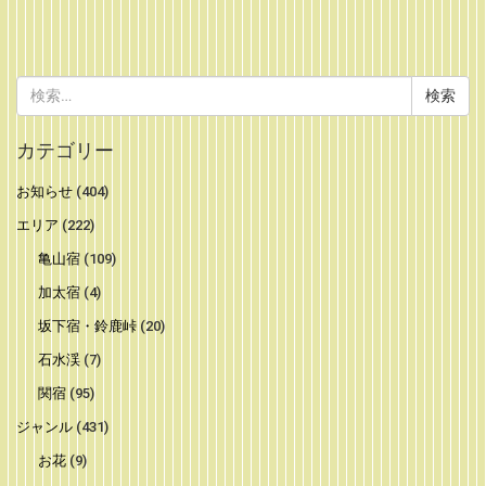
検
索:
カテゴリー
お知らせ
(404)
エリア
(222)
亀山宿
(109)
加太宿
(4)
坂下宿・鈴鹿峠
(20)
石水渓
(7)
関宿
(95)
ジャンル
(431)
お花
(9)