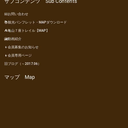
サブコンテンツ Sub Contents
📧お問い合わせ
📚観光パンフレット・MAPダウンロード
⛺亀山７座トレイル【MAP】
🎦動画紹介
👦会員募集のお知らせ
👧会員専用ページ
旧ブログ（～2017.06）
マップ Map