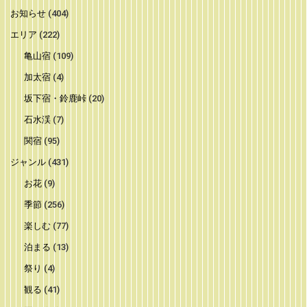
お知らせ
(404)
エリア
(222)
亀山宿
(109)
加太宿
(4)
坂下宿・鈴鹿峠
(20)
石水渓
(7)
関宿
(95)
ジャンル
(431)
お花
(9)
季節
(256)
楽しむ
(77)
泊まる
(13)
祭り
(4)
観る
(41)