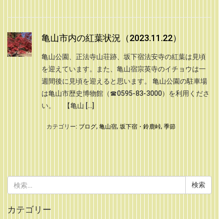
亀山市内の紅葉状況（2023.11.22）
亀山公園、正法寺山荘跡、坂下宿法安寺の紅葉は見頃
を迎えています。また、亀山宿宗英寺のイチョウは一
週間後に見頃を迎えると思います。 亀山公園の駐車場
は亀山市歴史博物館（☎0595-83-3000）を利用くださ
い。 【亀山 […]
カテゴリー:
ブログ
,
亀山宿
,
坂下宿・鈴鹿峠
,
季節
検
索:
カテゴリー