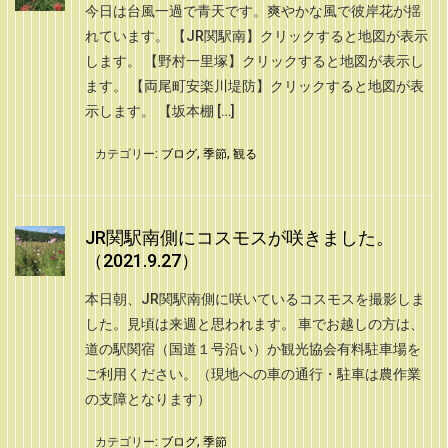
今日は台風一過で青天です。爽やかな風で彼岸花が揺
れています。 【JR関駅南】クリックすると地図が表示
します。 【野村一里塚】クリックすると地図が表示し
ます。 【両尾町安楽川堤防】クリックすると地図が表
示します。 【坂本棚 […]
カテゴリー:
ブログ
,
季節
,
観る
JR関駅南側にコスモスが咲きました。
（2021.9.27）
本日朝、JR関駅南側に咲いているコスモスを撮影しま
した。見頃は来週と思われます。 車でお越しの方は、
道の駅関宿（国道１号沿い）か観光協会有料駐車場を
ご利用ください。（現地への車の通行・駐車は農作業
の支障となります）
カテゴリー:
ブログ
,
季節