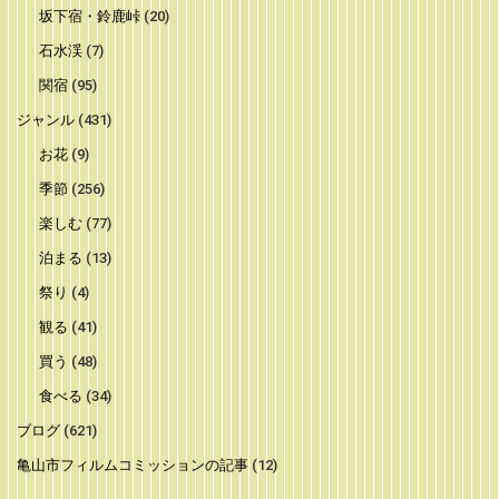
坂下宿・鈴鹿峠
(20)
石水渓
(7)
関宿
(95)
ジャンル
(431)
お花
(9)
季節
(256)
楽しむ
(77)
泊まる
(13)
祭り
(4)
観る
(41)
買う
(48)
食べる
(34)
ブログ
(621)
亀山市フィルムコミッションの記事
(12)