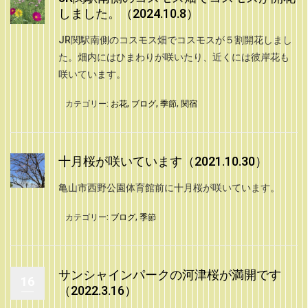
しました。（2024.10.8）
JR関駅南側のコスモス畑でコスモスが５割開花しまし
た。畑内にはひまわりが咲いたり、近くには彼岸花も
咲いています。
カテゴリー:
お花
,
ブログ
,
季節
,
関宿
十月桜が咲いています（2021.10.30）
亀山市西野公園体育館前に十月桜が咲いています。
カテゴリー:
ブログ
,
季節
サンシャインパークの河津桜が満開です
16
（2022.3.16）