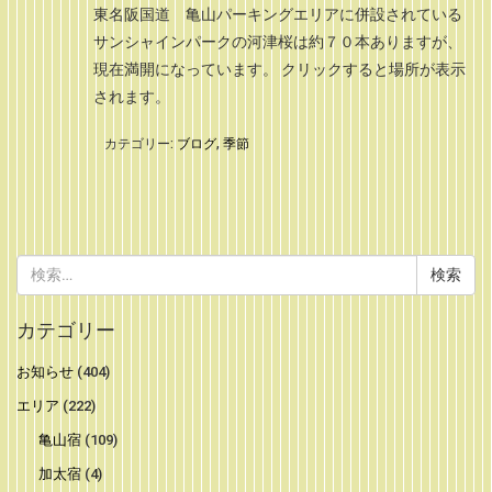
東名阪国道 亀山パーキングエリアに併設されている
サンシャインパークの河津桜は約７０本ありますが、
現在満開になっています。 クリックすると場所が表示
されます。
カテゴリー:
ブログ
,
季節
検
索:
カテゴリー
お知らせ
(404)
エリア
(222)
亀山宿
(109)
加太宿
(4)