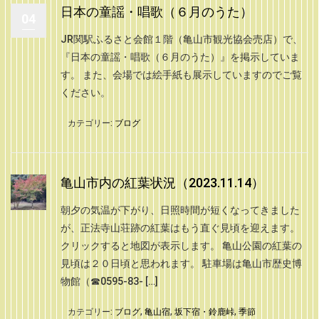
日本の童謡・唱歌（６月のうた）
04
JR関駅ふるさと会館１階（亀山市観光協会売店）で、
『日本の童謡・唱歌（６月のうた）』を掲示していま
す。 また、会場では絵手紙も展示していますのでご覧
ください。
カテゴリー:
ブログ
亀山市内の紅葉状況（2023.11.14）
朝夕の気温が下がり、日照時間が短くなってきました
が、正法寺山荘跡の紅葉はもう直ぐ見頃を迎えます。
クリックすると地図が表示します。 亀山公園の紅葉の
見頃は２０日頃と思われます。 駐車場は亀山市歴史博
物館（☎0595-83- […]
カテゴリー:
ブログ
,
亀山宿
,
坂下宿・鈴鹿峠
,
季節