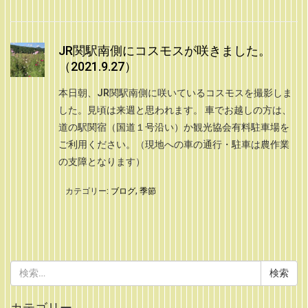
JR関駅南側にコスモスが咲きました。
（2021.9.27）
本日朝、JR関駅南側に咲いているコスモスを撮影しま
した。見頃は来週と思われます。 車でお越しの方は、
道の駅関宿（国道１号沿い）か観光協会有料駐車場を
ご利用ください。（現地への車の通行・駐車は農作業
の支障となります）
カテゴリー:
ブログ
,
季節
検
索:
カテゴリー