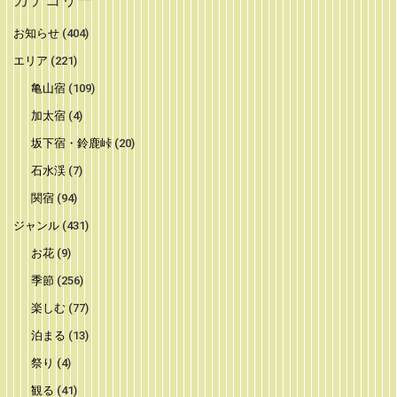
お知らせ
(404)
エリア
(221)
亀山宿
(109)
加太宿
(4)
坂下宿・鈴鹿峠
(20)
石水渓
(7)
関宿
(94)
ジャンル
(431)
お花
(9)
季節
(256)
楽しむ
(77)
泊まる
(13)
祭り
(4)
観る
(41)