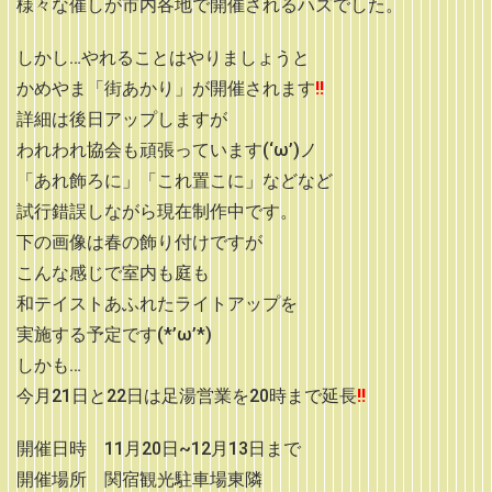
様々な催しが市内各地で開催されるハズでした。
しかし…やれることはやりましょうと
かめやま「街あかり」が開催されます
‼
詳細は後日アップしますが
われわれ協会も頑張っています(‘ω’)ノ
「あれ飾ろに」「これ置こに」などなど
試行錯誤しながら現在制作中です。
下の画像は春の飾り付けですが
こんな感じで室内も庭も
和テイストあふれたライトアップを
実施する予定です(*’ω’*)
しかも…
今月21日と22日は足湯営業を20時まで延長
‼
開催日時 11月20日~12月13日まで
開催場所 関宿観光駐車場東隣