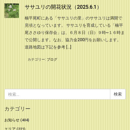
ササユリの開花状況（2025.6.1）
楠平尾町にある「ササユリの里」のササユリは満開で
見頃となっています。 ササユリを育成している「楠平
尾ささゆり保存会」は、６月８日（日）９時~１６時ま
で公開します。なお、協力金200円をお願いします。
道路地図は下記を参考 […]
カテゴリー:
ブログ
検
索:
カテゴリー
お知らせ
(404)
エリア
(221)