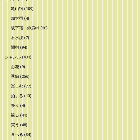
亀山宿
(109)
加太宿
(4)
坂下宿・鈴鹿峠
(20)
石水渓
(7)
関宿
(94)
ジャンル
(431)
お花
(9)
季節
(256)
楽しむ
(77)
泊まる
(13)
祭り
(4)
観る
(41)
買う
(48)
食べる
(34)