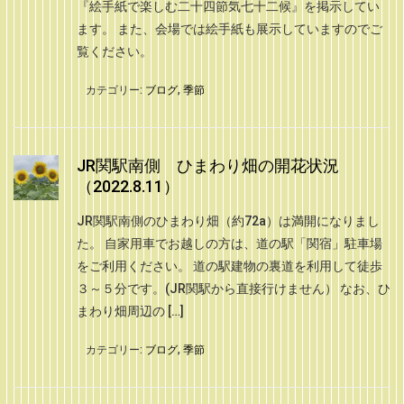
『絵手紙で楽しむ二十四節気七十二候』を掲示してい
ます。 また、会場では絵手紙も展示していますのでご
覧ください。
カテゴリー:
ブログ
,
季節
JR関駅南側 ひまわり畑の開花状況
（2022.8.11）
JR関駅南側のひまわり畑（約72a）は満開になりまし
た。 自家用車でお越しの方は、道の駅「関宿」駐車場
をご利用ください。 道の駅建物の裏道を利用して徒歩
３～５分です。(JR関駅から直接行けません） なお、ひ
まわり畑周辺の […]
カテゴリー:
ブログ
,
季節