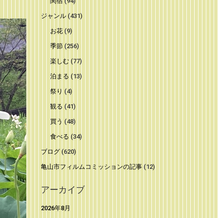
関宿
(94)
ジャンル
(431)
お花
(9)
季節
(256)
楽しむ
(77)
泊まる
(13)
祭り
(4)
観る
(41)
買う
(48)
食べる
(34)
ブログ
(620)
亀山市フィルムコミッションの記事
(12)
アーカイブ
2026年8月