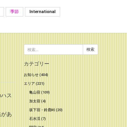
季節
International
検
索:
カテゴリー
お知らせ
(404)
エリア
(221)
亀山宿
(109)
のハス
加太宿
(4)
坂下宿・鈴鹿峠
(20)
供があ
石水渓
(7)