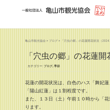
亀山市観光協会
>
ブログ
>
「穴虫の郷」の花蓮開花状況（2024.7
「穴虫の郷」の花蓮開花状
カテゴリー:
ブログ
,
季節
花蓮の開花状況は、白色のハス「舞妃蓮
「陽山紅蓮」は１割程度です。
また、１３日（土）午前１０時から「花
ります。