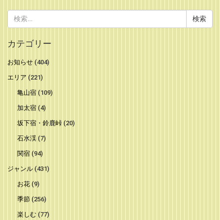
検
索:
カテゴリー
お知らせ
(404)
エリア
(221)
亀山宿
(109)
加太宿
(4)
坂下宿・鈴鹿峠
(20)
石水渓
(7)
関宿
(94)
ジャンル
(431)
お花
(9)
季節
(256)
楽しむ
(77)