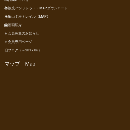
📚観光パンフレット・MAPダウンロード
⛺亀山７座トレイル【MAP】
🎦動画紹介
👦会員募集のお知らせ
👧会員専用ページ
旧ブログ（～2017.06）
マップ Map