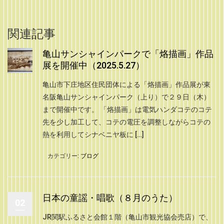
関連記事
亀山サンシャインパークで「烙描画」作品
展を開催中（2025.5.27）
亀山市下庄地区住民団体による「烙描画」作品展が東
名阪亀山サンシャインパーク（上り）で２９日（木）
まで開催中です。 「烙描画」は電気ハンダコテのコテ
先を少し加工して、コテの電圧を調整しながらコテの
熱を利用してシナベニヤ板に […]
カテゴリー:
ブログ
日本の童謡・唱歌（８月のうた）
02
JR関駅ふるさと会館１階（亀山市観光協会売店）で、