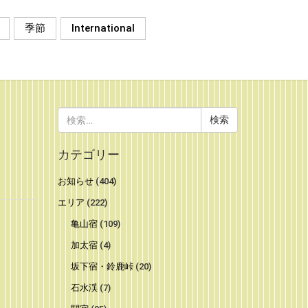
季節
International
検
索:
カテゴリー
お知らせ
(404)
エリア
(222)
亀山宿
(109)
加太宿
(4)
坂下宿・鈴鹿峠
(20)
石水渓
(7)